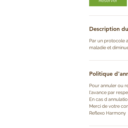
Réserver
n
Description du
Par un protocole a
maladie et diminue
Politique d'an
Pour annuler ou r
l'avance par respec
En cas d annulatio
Merci de votre co
Reflexo Harmony