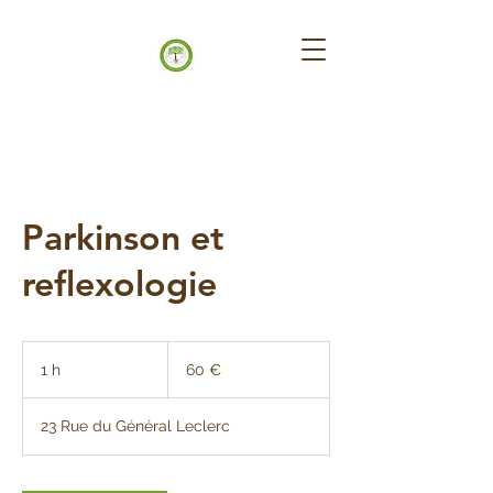
Parkinson et
reflexologie
60
euros
1 h
1
60 €
23 Rue du Général Leclerc