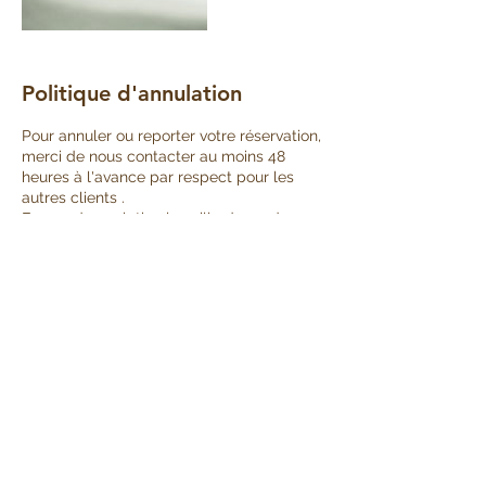
Politique d'annulation
Pour annuler ou reporter votre réservation,
merci de nous contacter au moins 48
heures à l'avance par respect pour les
autres clients .
En cas d annulation la veille du rendez-
vous la séance annulée sera due
Merci de votre compréhension.
Reflexo Harmony
Coordonnées
06 26 54 52 71
reflexoarf@gmail.com