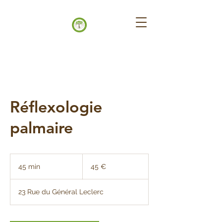
Réflexologie
palmaire
45
euros
45 min
4
45 €
5
m
23 Rue du Général Leclerc
i
n